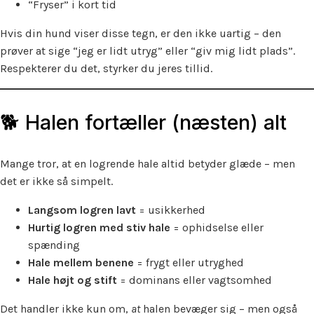
“Fryser” i kort tid
Hvis din hund viser disse tegn, er den ikke uartig – den
prøver at sige “jeg er lidt utryg” eller “giv mig lidt plads”.
Respekterer du det, styrker du jeres tillid.
🐕 Halen fortæller (næsten) alt
Mange tror, at en logrende hale altid betyder glæde – men
det er ikke så simpelt.
Langsom logren lavt
= usikkerhed
Hurtig logren med stiv hale
= ophidselse eller
spænding
Hale mellem benene
= frygt eller utryghed
Hale højt og stift
= dominans eller vagtsomhed
Det handler ikke kun om,
at
halen bevæger sig – men også