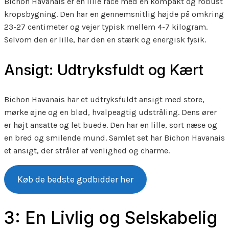
Bichon Havanais er en lille race med en kompakt og robust
kropsbygning. Den har en gennemsnitlig højde på omkring
23-27 centimeter og vejer typisk mellem 4-7 kilogram.
Selvom den er lille, har den en stærk og energisk fysik.
Ansigt: Udtryksfuldt og Kært
Bichon Havanais har et udtryksfuldt ansigt med store,
mørke øjne og en blød, hvalpeagtig udstråling. Dens ører
er højt ansatte og let buede. Den har en lille, sort næse og
en bred og smilende mund. Samlet set har Bichon Havanais
et ansigt, der stråler af venlighed og charme.
Køb de bedste godbidder her
3: En Livlig og Selskabelig