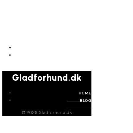
Gladforhund.dk
Gladforhund.dk
HOME
BLOG
© 2026 Gladforhund.dk