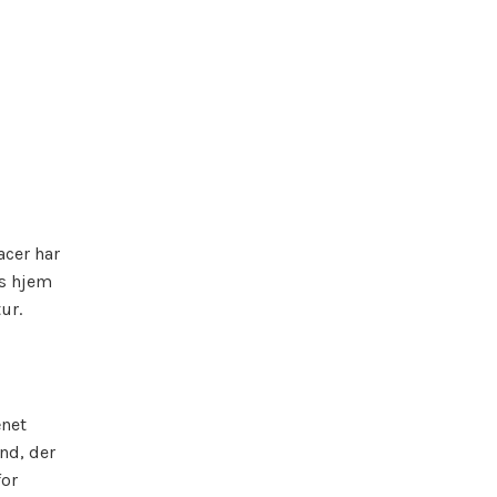
acer har
es hjem
ur.
ænet
nd, der
for