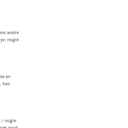
ens andre
yv; nogle
øse en
, kan
 I nogle
emmet mod