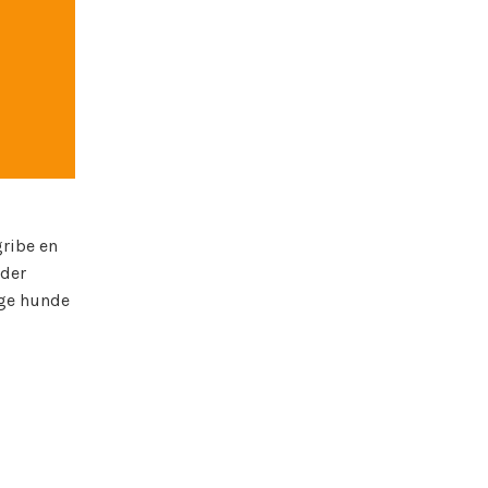
gribe en
 der
ige hunde