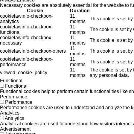
Necessary cookies are absolutely essential for the website to f
Cookie
Duration
cookielawinfo-checkbox-
11
This cookie is set b
analytics
months
cookielawinfo-checkbox-
11
The cookie is set by
functional
months
cookielawinfo-checkbox-
11
This cookie is set b
necessary
months
11
cookielawinfo-checkbox-others
This cookie is set b
months
cookielawinfo-checkbox-
11
This cookie is set b
performance
months
11
The cookie is set by
viewed_cookie_policy
months
any personal data.
Functional
Functional
Functional cookies help to perform certain functionalities like s
Performance
Performance
Performance cookies are used to understand and analyze the key 
Analytics
Analytics
Analytical cookies are used to understand how visitors interact w
Advertisement