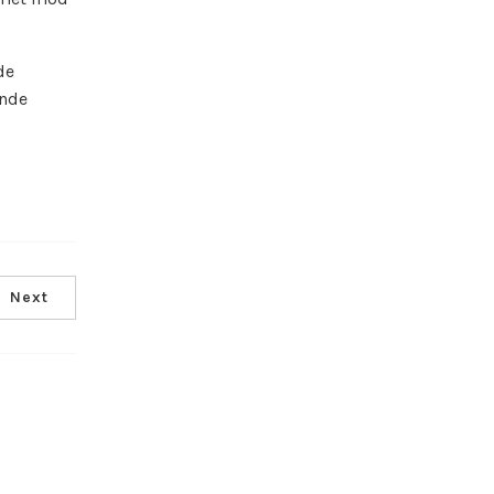
de
ende
Next