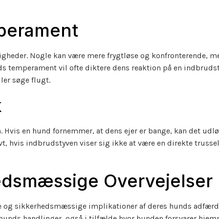
mperament
gheder. Nogle kan være mere frygtløse og konfronterende, m
ds temperament vil ofte diktere dens reaktion på en indbrudst
er søge flugt.
k
. Hvis en hund fornemmer, at dens ejer er bange, kan det udl
t, hvis indbrudstyven viser sig ikke at være en direkte trussel
hedsmæssige Overvejelser
ske og sikkerhedsmæssige implikationer af deres hunds adfærd.
s hunds handlinger, også i tilfælde hvor hunden forsvarer hj