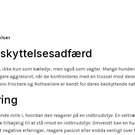
elser
skyttelsesadfærd
r, ikke kun som kæledyr, men også som vagter. Mange hunder
agere aggressivt, når de konfronteres med en trussel mod der
nn Pinchere og Rottweilere er kendt for deres beskyttende nat
ring
ende rolle i, hvordan den reagerer på en indbrudstyv. En veltr
e tilbøjelig til at stå imod en indbrudstyv. Omvendt kan en hu
 negative erfaringer, reagere passivt eller endda venligt over 