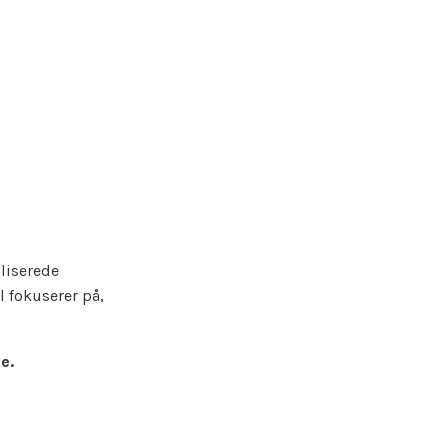
liserede
l fokuserer på,
e.