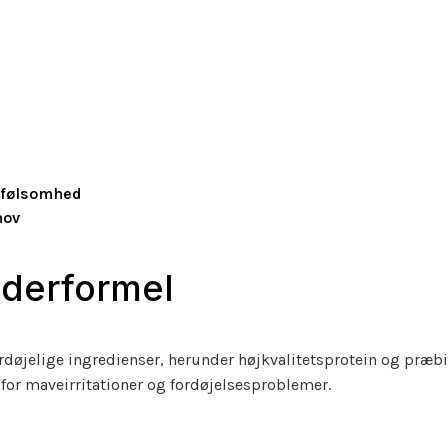
esfølsomhed
hov
derformel
døjelige ingredienser, herunder højkvalitetsprotein og præbio
 for maveirritationer og fordøjelsesproblemer.