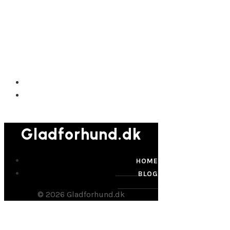
Gladforhund.dk
Gladforhund.dk
HOME
BLOG
© 2026 Gladforhund.dk