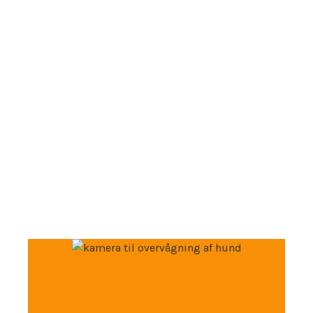
Alt du behøver at vide om
hunde!