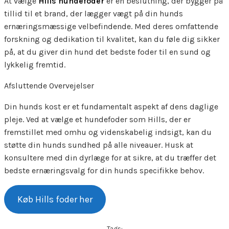
At vælge
Hills hundefoder
er en beslutning, der bygger på
tillid til et brand, der lægger vægt på din hunds
ernæringsmæssige velbefindende. Med deres omfattende
forskning og dedikation til kvalitet, kan du føle dig sikker
på, at du giver din hund det bedste foder til en sund og
lykkelig fremtid.
Afsluttende Overvejelser
Din hunds kost er et fundamentalt aspekt af dens daglige
pleje. Ved at vælge et hundefoder som Hills, der er
fremstillet med omhu og videnskabelig indsigt, kan du
støtte din hunds sundhed på alle niveauer. Husk at
konsultere med din dyrlæge for at sikre, at du træffer det
bedste ernæringsvalg for din hunds specifikke behov.
Køb Hills foder her
Tags: