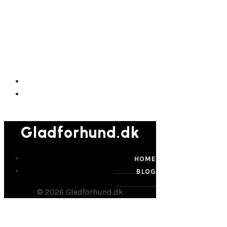
Gladforhund.dk
Gladforhund.dk
HOME
BLOG
© 2026 Gladforhund.dk