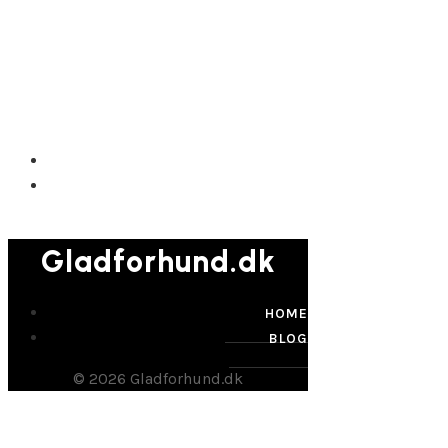
Gladforhund.dk
Gladforhund.dk
HOME
BLOG
© 2026 Gladforhund.dk