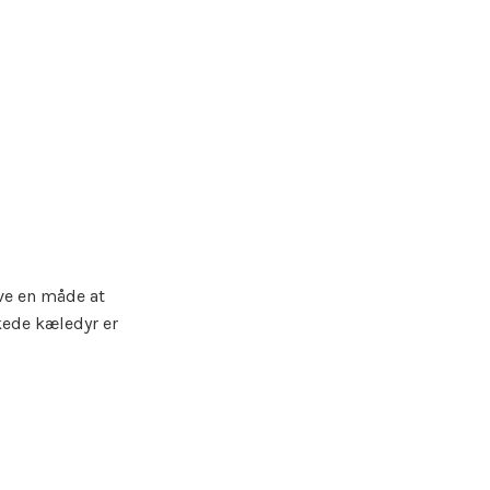
ave en måde at
kede kæledyr er