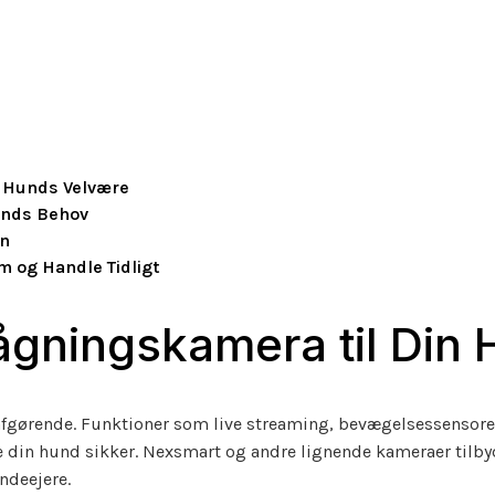
in Hunds Velvære
Hunds Behov
en
m og Handle Tidligt
ågningskamera til Din
 afgørende. Funktioner som live streaming, bevægelsessensore
e din hund sikker. Nexsmart og andre lignende kameraer tilby
undeejere.