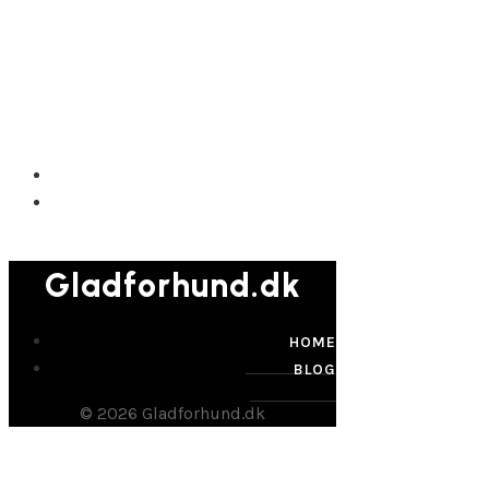
Gladforhund.dk
Gladforhund.dk
HOME
BLOG
© 2026 Gladforhund.dk