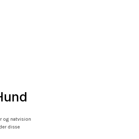
 Hund
r og natvision
der disse