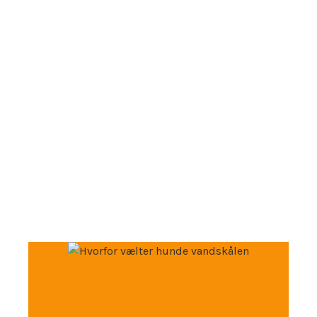
Alt du behøver at vide om
hunde!