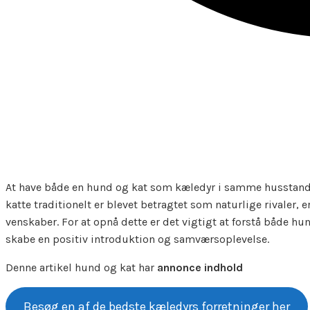
At have både en hund og kat som kæledyr i samme husstand 
katte traditionelt er blevet betragtet som naturlige rivale
venskaber. For at opnå dette er det vigtigt at forstå både h
skabe en positiv introduktion og samværsoplevelse.
Denne artikel hund og kat har
annonce indhold
Besøg en af de bedste kæledyrs forretninger her