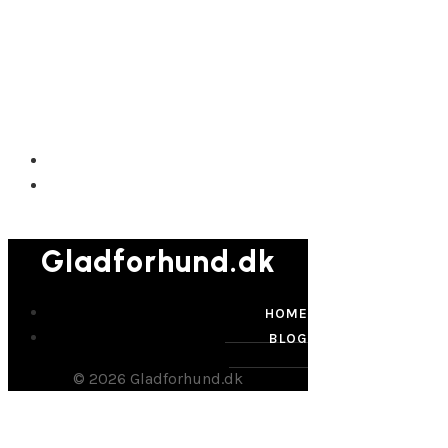
Gladforhund.dk
Gladforhund.dk
HOME
BLOG
© 2026 Gladforhund.dk