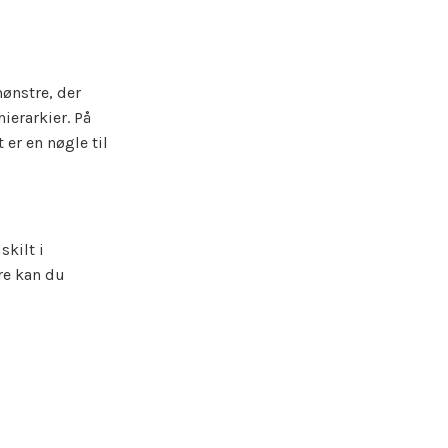
ønstre, der
hierarkier. På
 er en nøgle til
kilt i
ere kan du