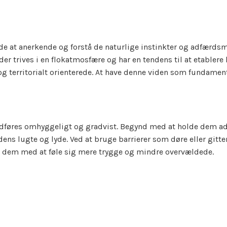
de at anerkende og forstå de naturlige instinkter og adfærdsm
der trives i en flokatmosfære og har en tendens til at etablere 
 og territorialt orienterede. At have denne viden som fundament
dføres omhyggeligt og gradvist. Begynd med at holde dem ads
dens lugte og lyde. Ved at bruge barrierer som døre eller gitt
pe dem med at føle sig mere trygge og mindre overvældede.