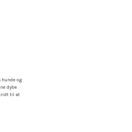
m hunde og
nne dybe
idt til at