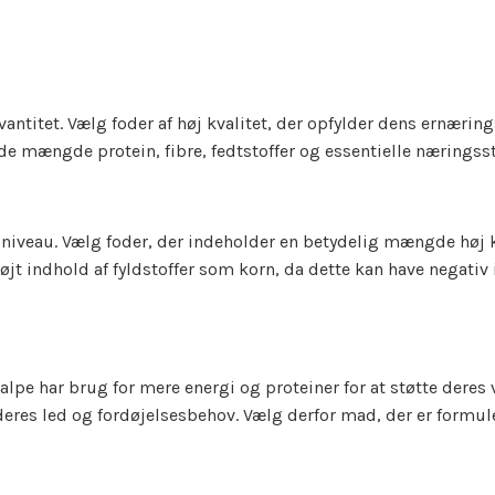
 kvantitet. Vælg foder af høj kvalitet, der opfylder dens ernæri
nde mængde protein, fibre, fedtstoffer og essentielle næringsst
iveau. Vælg foder, der indeholder en betydelig mængde høj kv
jt indhold af fyldstoffer som korn, da dette kan have negativ 
lpe har brug for mere energi og proteiner for at støtte deres
eres led og fordøjelsesbehov. Vælg derfor mad, der er formuler