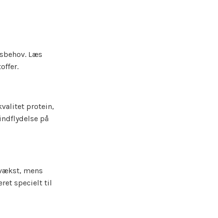
ngsbehov. Læs
offer.
alitet protein,
indflydelse på
 vækst, mens
et specielt til