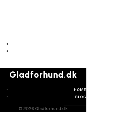
Gladforhund.dk
Gladforhund.dk
HOME
BLOG
© 2026 Gladforhund.dk