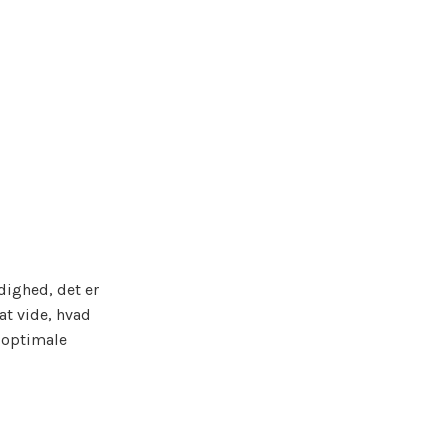
dighed, det er
t vide, hvad
n optimale