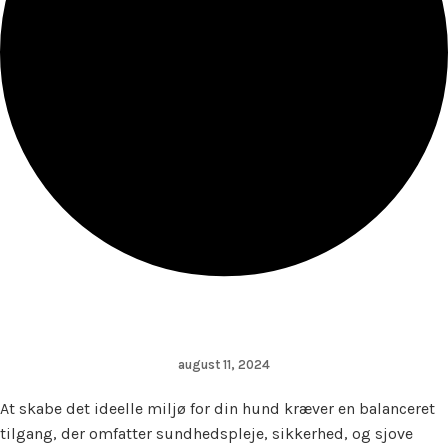
august 11, 2024
At skabe det ideelle miljø for din hund kræver en balanceret
tilgang, der omfatter sundhedspleje, sikkerhed, og sjove