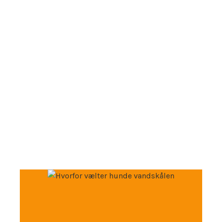
Alt du behøver at vide om
hunde!