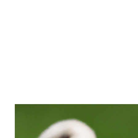
Alt du behøver at vide om
hunde!