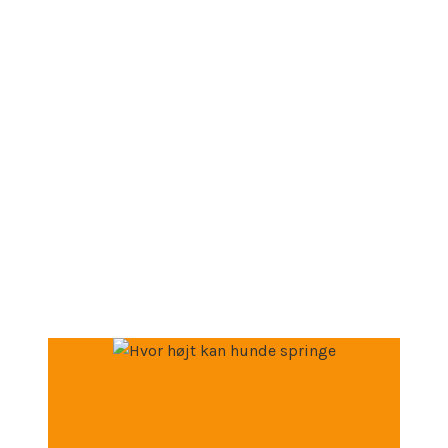
Alt du behøver at vide om
hunde!