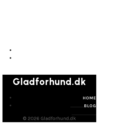
Gladforhund.dk
Gladforhund.dk
HOME
BLOG
© 2026 Gladforhund.dk