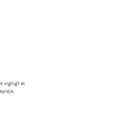
t vigtigt at
epleje,