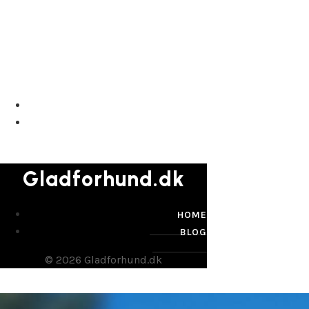
Gladforhund.dk
Gladforhund.dk
HOME
BLOG
© 2026 Gladforhund.dk