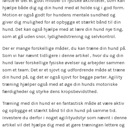
første er det et godt middel til fysiske aktiviteter, som kan
hjælpe både dig og din hund med at holde sig i god form.
Motion er også godt for hundens mentale sundhed og
giver dig mulighed for at opbygge et stærkt bånd til din
hund. Det kan også hjælpe med at lære din hund nye ting,
som at gå uden snor, lydighedstrening og selvkontrol.
Der er mange forskellige måder, du kan træne din hund på.
Som vi har nævnt tidligere i denne artikel , hvor du og din
hund laver forskellige fysiske øvelser og arbejder sammen
som et team. Det er et sjovt og udfordrende måde at træne
din hund på, og det er også sjovt for begge parter. Agility
træning hjælper også med at øge din hunds motoriske
færdigheder og styrke dens kropsbevidsthed.
Træning med din hund er en fantastisk måde at være aktiv
og opbygge et stærkt bånd til din hund på samme tid.
Investere du derfor i noget agilityudstyr som nævnt i denne
artikel vil det hjælpe dig med at gøre træningen lettere og