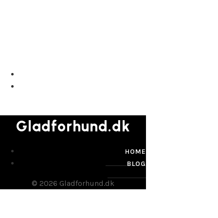
Gladforhund.dk
Gladforhund.dk
HOME
BLOG
© 2026 Gladforhund.dk