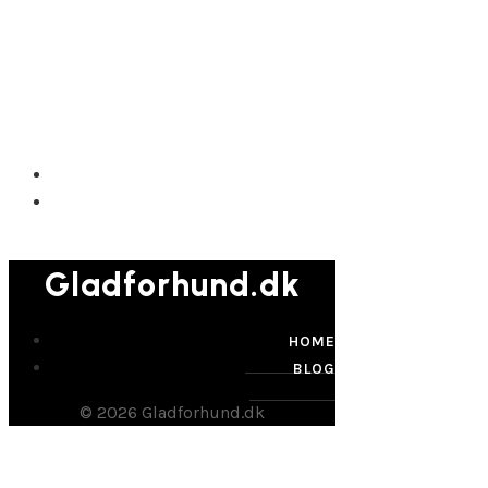
Gladforhund.dk
Gladforhund.dk
HOME
BLOG
© 2026 Gladforhund.dk