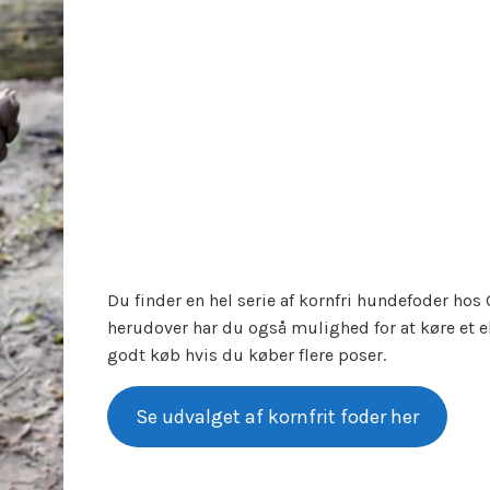
Du finder en hel serie af kornfri hundefoder hos 
herudover har du også mulighed for at køre et e
godt køb hvis du køber flere poser.
Se udvalget af kornfrit foder her