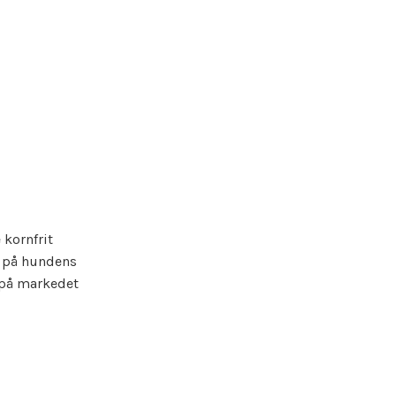
 kornfrit
st på hundens
 på markedet