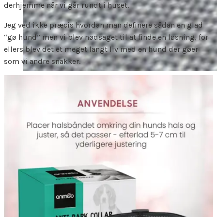
derhjemme når vi går rundt i huset.
Jeg ved ikke præcis hvordan man definere sådan en glad
“gø hund” men vi blev nødsaget til at finde en løsning, for
ellers blev det et meget langt liv med en hund der gøer
som vi andre snakker.