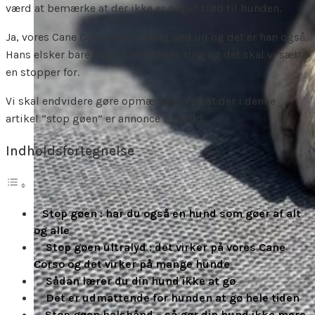
værd at bemærke at der ikke er noget stød til hunden.
Ja, vores Cane Corso ser virkelig sød ud og det er han også.
Hans elsker bare at gø, det er hans ting og det skal vi sætte
en stopper for.
Vi skal endvidere gøre opmærksom på at der i denne
artikel “stop gøen” er annonce indhold
Indholdsfortegnelse
Stop gøen : har du også en hund som gøer af alt
og alle
Stop gøen ultralyd : det virker på vores Cane
Corso og det virker på mange hunde
Sådan lærer du din hund ikke at gø
Det er udmattende for hunden at gø hele tiden
Stop gøen halsbånd – så gør din hund ikke mere