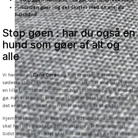
Hunden gøer : og det slutter med en anti gø
halsbånd
Stop gøen : har du også en
hund som gøer af alt og
alle
Vi har selv en
Cane Corso
og han er virkelig verdens
sødeste store hvalp “synes vi selv”. Han har dog bare lige
en lille ting, det er som om at han skal hilse på alle med at
gø. Han er ikke sur eller noget, det er bare lige hans ting og
det er ikke altid sød musik når man er ude at gå tur.
Hjemme i haven skal han lige gø lidt af alle naboerne og så
skal han lige gø af alle dem som bare går fordi udenfor.
Sidst men ikke mindst skal han da også lige gø lidt af os