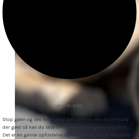
april 10, 2023
Stop gøen og det helst med det samme. Har du en hund
der gøer så kan du løse det med et Stop gøen halsbånd.
Det er en genial opfindelse og den virker. Det er desuden