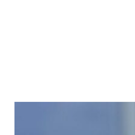
Alt du behøver at vide om
hunde!