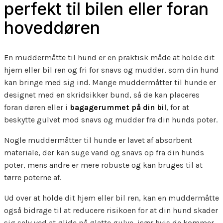
perfekt til bilen eller foran
hoveddøren
En muddermåtte til hund er en praktisk måde at holde dit
hjem eller bil ren og fri for snavs og mudder, som din hund
kan bringe med sig ind. Mange muddermåtter til hunde er
designet med en skridsikker bund, så de kan placeres
foran døren eller i
bagagerummet på din bil
, for at
beskytte gulvet mod snavs og mudder fra din hunds poter.
Nogle muddermåtter til hunde er lavet af absorbent
materiale, der kan suge vand og snavs op fra din hunds
poter, mens andre er mere robuste og kan bruges til at
tørre poterne af.
Ud over at holde dit hjem eller bil ren, kan en muddermåtte
også bidrage til at reducere risikoen for at din hund skader
sig selv ved at glide på glatte gulve, især hvis de kommer