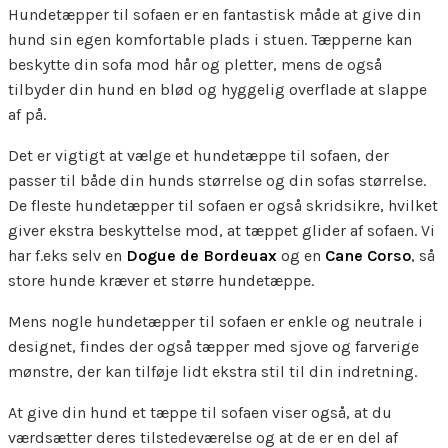
Hundetæpper til sofaen er en fantastisk måde at give din
hund sin egen komfortable plads i stuen. Tæpperne kan
beskytte din sofa mod hår og pletter, mens de også
tilbyder din hund en blød og hyggelig overflade at slappe
af på.
Det er vigtigt at vælge et hundetæppe til sofaen, der
passer til både din hunds størrelse og din sofas størrelse.
De fleste hundetæpper til sofaen er også skridsikre, hvilket
giver ekstra beskyttelse mod, at tæppet glider af sofaen. Vi
har f.eks selv en
Dogue de Bordeuax
og en
Cane Corso
, så
store hunde kræver et større hundetæppe.
Mens nogle hundetæpper til sofaen er enkle og neutrale i
designet, findes der også tæpper med sjove og farverige
mønstre, der kan tilføje lidt ekstra stil til din indretning.
At give din hund et tæppe til sofaen viser også, at du
værdsætter deres tilstedeværelse og at de er en del af