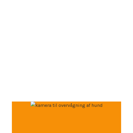
Alt du behøver at vide om
hunde!